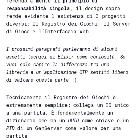
Tenendo a mente il
principio di
responsabilità singola
, il design sopra
rende evidente l’esistenza di 3 progetti
diversi: Il Registro dei Giochi, il Server
di Gioco e l’Interfaccia Web.
I prossimi paragrafi parleranno di alcuni
aspetti tecnici di Elixir come curiosità. Se
vuoi solo capire la differenza tra una
libreria e un’applicazione OTP sentiti libero
di saltare questa parte
:)
Tecnicamente il Registro dei Giochi è
estremamente semplice: collega un ID unico
a una partita. È fondamentalmente un
dizionario che ha un
UUID
come chiave e un
PID
di un GenServer come valore per una
partita.