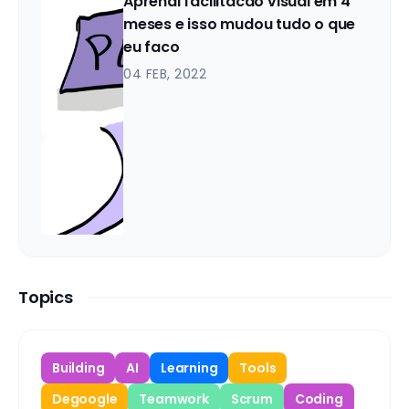
Aprendi facilitacao visual em 4
meses e isso mudou tudo o que
eu faco
04 FEB, 2022
Topics
Building
AI
Learning
Tools
Degoogle
Teamwork
Scrum
Coding