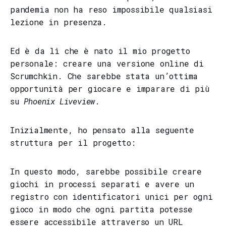
pandemia non ha reso impossibile qualsiasi
lezione in presenza.
Ed è da lì che è nato il mio progetto
personale: creare una versione online di
Scrumchkin. Che sarebbe stata un’ottima
opportunità per giocare e imparare di più
su
Phoenix Liveview
.
Inizialmente, ho pensato alla seguente
struttura per il progetto:
In questo modo, sarebbe possibile creare
giochi in processi separati e avere un
registro con identificatori unici per ogni
gioco in modo che ogni partita potesse
essere accessibile attraverso un URL