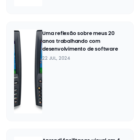
Uma reflexão sobre meus 20
anos trabalhando com
desenvolvimento de software
22 JUL, 2024