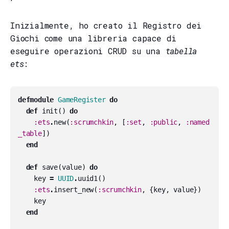
Inizialmente, ho creato il Registro dei
Giochi come una libreria capace di
eseguire operazioni CRUD su una
tabella
ets
:
defmodule
GameRegister
do
def
init
()
do
:ets
.
new
(
:scrumchkin
,
[
:set
,
:public
,
:named
_table
])
end
def
save
(
value
)
do
key
=
UUID
.
uuid1
()
:ets
.
insert_new
(
:scrumchkin
,
{
key
,
value
})
key
end