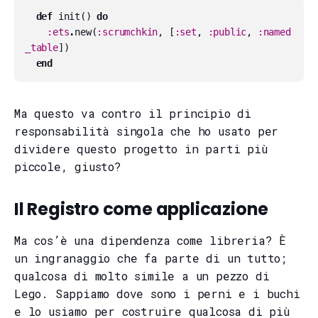
def
init
()
do
:ets
.
new
(
:scrumchkin
,
[
:set
,
:public
,
:named
_table
])
end
Ma questo va contro il principio di
responsabilità singola che ho usato per
dividere questo progetto in parti più
piccole, giusto?
Il Registro come applicazione
Ma cos’è una dipendenza come libreria? È
un ingranaggio che fa parte di un tutto;
qualcosa di molto simile a un pezzo di
Lego. Sappiamo dove sono i perni e i buchi
e lo usiamo per costruire qualcosa di più