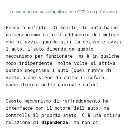
La dipendenza da un’applicazione OTP è un po’ diversa.
Pensa a un’auto. Di solito, le auto hanno
un meccanismo di raffreddamento del motore
che si avvia quando giri la chiave e avvii
l’auto. L’auto dipende da questo
meccanismo per funzionare, ma è in qualche
modo indipendente: molte volte si attiva
quando spegniamo l’auto (quel rumore di
ventola che viene da sotto il cofano,
specialmente nelle giornate calde).
Questo meccanismo di raffreddamento ha
interfacce con il motore dell’auto, ma
controlla il proprio stato. C’è una chiara
relazione di
dipendenza
, ma non di