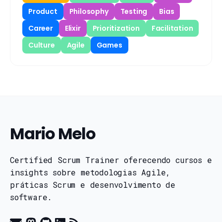
Product
Philosophy
Testing
Bias
Career
Elixir
Prioritization
Facilitation
Culture
Agile
Games
Mario Melo
Certified Scrum Trainer oferecendo cursos e
insights sobre metodologias Agile,
práticas Scrum e desenvolvimento de
software.