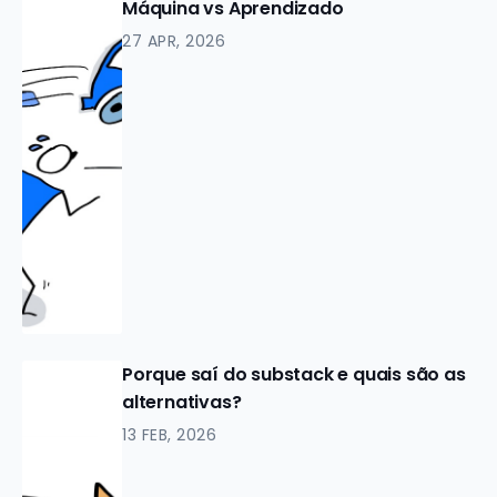
Máquina vs Aprendizado
27 APR, 2026
Porque saí do substack e quais são as
alternativas?
13 FEB, 2026